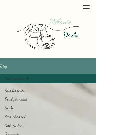
Blog
Post-partum
Tous les posts
Deuil périnatal
Doula
Accouchement
Post-partum
Grossesse