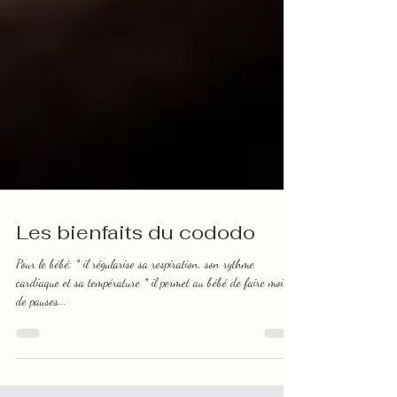
Les bienfaits du cododo
Pour le bébé: * il régularise sa respiration, son rythme
cardiaque et sa température * il permet au bébé de faire moins
de pauses...